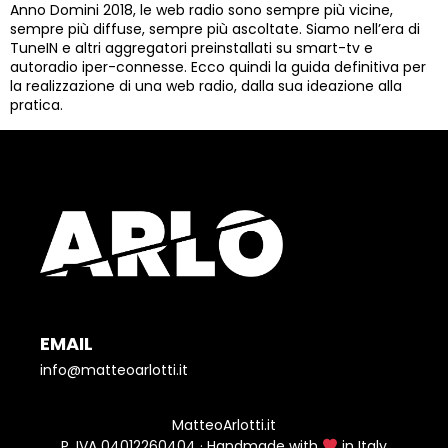
Anno Domini 2018, le web radio sono sempre più vicine,
sempre più diffuse, sempre più ascoltate. Siamo nell’era di
TuneIN e altri aggregatori preinstallati su smart-tv e
autoradio iper-connesse. Ecco quindi la guida definitiva per
la realizzazione di una web radio, dalla sua ideazione alla
pratica.
EMAIL
info@matteoarlotti.it
MatteoArlotti.it
P. IVA 04012260404 · Handmade with
in Italy