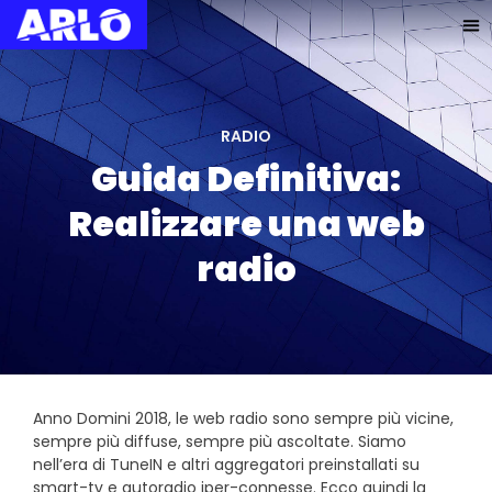
RADIO
Guida Definitiva:
Realizzare una web
radio
Anno Domini 2018, le web radio sono sempre più vicine,
sempre più diffuse, sempre più ascoltate. Siamo
nell’era di TuneIN e altri aggregatori preinstallati su
smart-tv e autoradio iper-connesse. Ecco quindi la