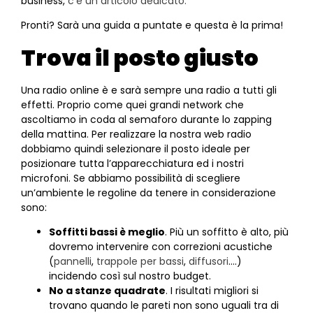
business,
c’è un articolo dedicato.
Pronti? Sarà una guida a puntate e questa è la prima!
Trova il posto giusto
Una radio online è e sarà sempre una radio a tutti gli
effetti. Proprio come quei grandi network che
ascoltiamo in coda al semaforo durante lo zapping
della mattina. Per realizzare la nostra web radio
dobbiamo quindi selezionare il posto ideale per
posizionare tutta l’apparecchiatura ed i nostri
microfoni. Se abbiamo possibilità di scegliere
un’ambiente le regoline da tenere in considerazione
sono:
Soffitti bassi è meglio
. Più un soffitto è alto, più
dovremo intervenire con correzioni acustiche
(
pannelli
,
trappole per bassi
,
diffusori
….)
incidendo così sul nostro budget.
No a stanze quadrate
. I risultati migliori si
trovano quando le pareti non sono uguali tra di