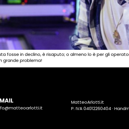
fosse in declino, è risaputo; o almeno lo è per gli operatori
 un grande problema!
MAIL
MatteoArlotti.it
nfo@matteoarlotti.it
P. IVA 04012260404 · Hand