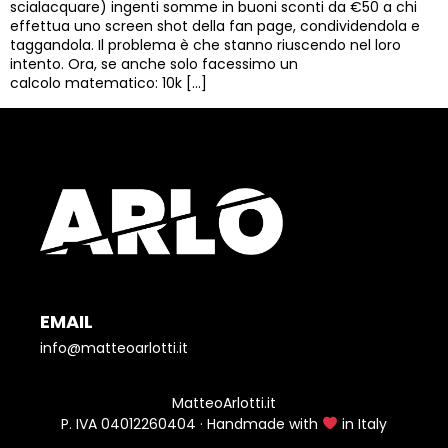
scialacquare) ingenti somme in buoni sconti da €50 a chi
effettua uno screen shot della fan page, condividendola e
taggandola. Il problema è che stanno riuscendo nel loro
intento. Ora, se anche solo facessimo un
calcolo matematico: 10k […]
EMAIL
info@matteoarlotti.it
MatteoArlotti.it
P. IVA 04012260404 · Handmade with
in Italy