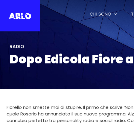
CHI SONO
T
RADIO
Dopo Edicola Fiore a
Fiorello non smette mai di stupire. Il primo che scrive ‘No
quale Rosario ha annunciato il suo nuovo programma, Alz
connubio perfetto tra personality radio e social radio. C