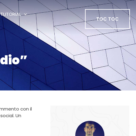
TUTORIAL
TOC TOC
adio”
commento con il
social. Un