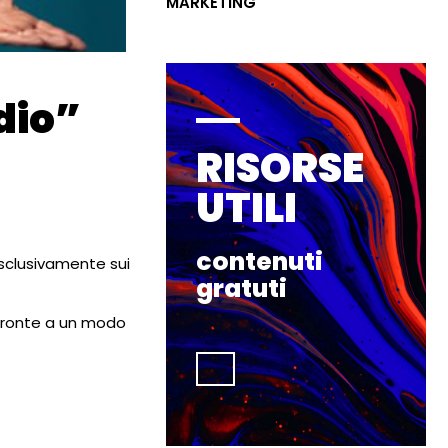
MARKETING
dio”
RISORSE
UTILI
contenuti
sclusivamente sui
gratuti
 fronte a un modo