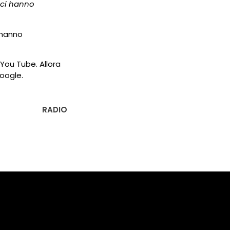
ci hanno
e hanno
 You Tube. Allora
oogle.
RADIO