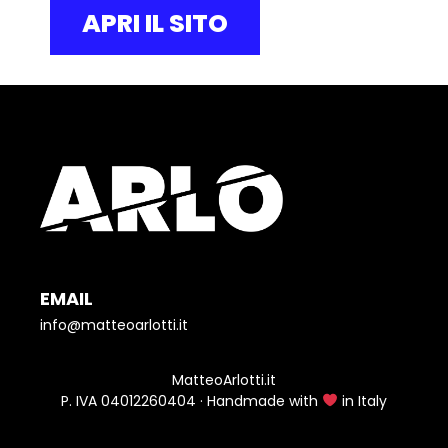
APRI IL SITO
EMAIL
info@matteoarlotti.it
MatteoArlotti.it
P. IVA 04012260404 · Handmade with
in Italy