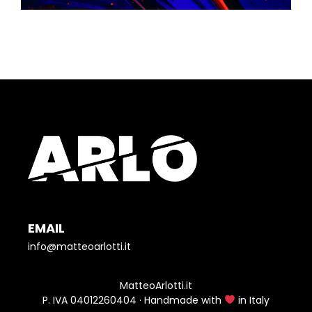
EMAIL
info@matteoarlotti.it
MatteoArlotti.it
P. IVA 04012260404 · Handmade with
in Italy