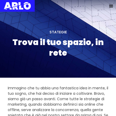
STATEGIE
Trova il tuo spazio, in
rete
Immagino che tu abbia una fantastica idea in mente, il
tuo sogno, che hai deciso di iniziare a coltivare. Bravo,
siamo già un passo avanti. Come tutte le strategie di
marketing, quando dobbiamo definirci sia online che
offline, serve analizzare la concorrenza, quella gente
spietata che è già nel nostro settore da prima di noi. Se