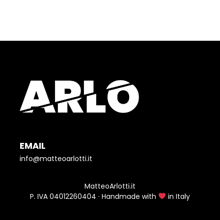
EMAIL
info@matteoarlotti.it
MatteoArlotti.it
P. IVA 04012260404 · Handmade with
in Italy