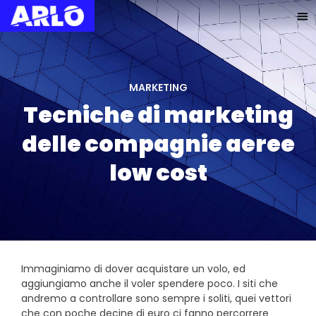
MARKETING
Tecniche di marketing
delle compagnie aeree
low cost
Immaginiamo di dover acquistare un volo, ed
aggiungiamo anche il voler spendere poco. I siti che
andremo a controllare sono sempre i soliti, quei vettori
che con poche decine di euro ci fanno percorrere