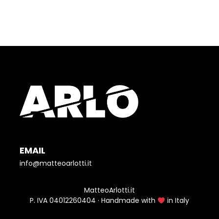
EMAIL
info@matteoarlotti.it
MatteoArlotti.it
P. IVA 04012260404 · Handmade with
in Italy