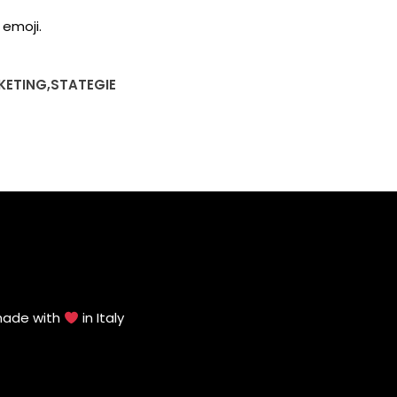
 emoji.
KETING
,
STATEGIE
made with
in Italy