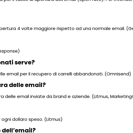
i apertura 4 volte maggiore rispetto ad una normale email. 
tResponse)
onati serve?
elle email per il recupero di carrelli abbandonati. (Omnisend)
ra delle email?
ura delle email inviate da brand e aziende. (Litmus, Marketin
r ogni dollaro speso. (Litmus)
o dell’email?