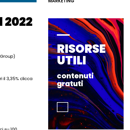
MARKETING
l 2022
RISORSE
UTILI
 Group)
contenuti
i il 3,35% clicca
gratuti
ci su 100