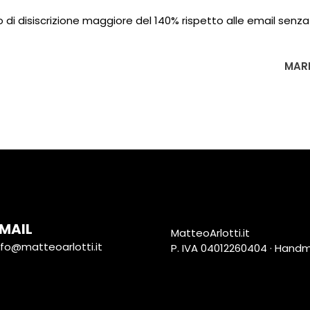
 di disiscrizione maggiore del 140% rispetto alle email senza
MAR
MAIL
MatteoArlotti.it
nfo@matteoarlotti.it
P. IVA 04012260404 · Hand