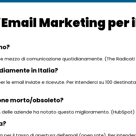
’Email Marketing per i
rno?
 come mezzo di comunicazione quotidianamente. (The Radicati
diamente in Italia?
er le email inviate e ricevute. Per intenderci su 100 destinatar
ione morto/obsoleto?
77% delle aziende ha notato questo miglioramento. (HubSpot)
a?
pa per il tasso di apertura dell’email (open rate). Per intender