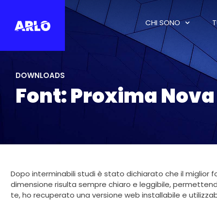
CHI SONO
T
DOWNLOADS
Font: Proxima Nova
Dopo interminabili studi è stato dichiarato che il miglior
dimensione risulta sempre chiaro e leggibile, permettendov
te, ho recuperato una versione web installabile e utilizzabi