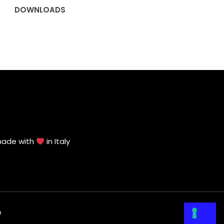
DOWNLOADS
made with
in Italy
e