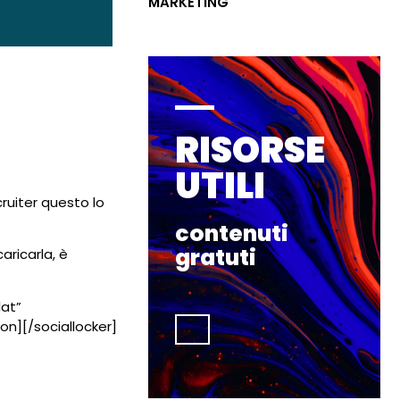
MARKETING
RISORSE
UTILI
cruiter questo lo
contenuti
gratuti
aricarla, è
lat”
n][/sociallocker]